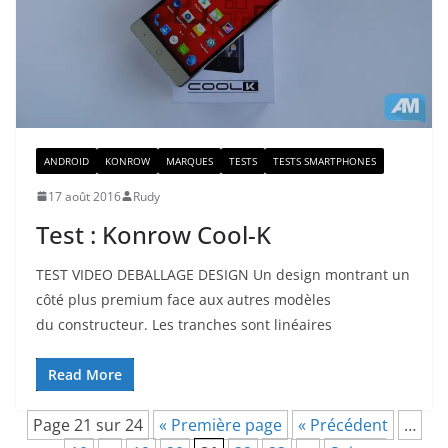
ANDROID
KONROW
MARQUES
TESTS
TESTS SMARTPHONES
17 août 2016
Rudy
Test : Konrow Cool-K
TEST VIDEO DEBALLAGE DESIGN Un design montrant un
côté plus premium face aux autres modèles
du constructeur. Les tranches sont linéaires
Read More
Page 21 sur 24
« Première page
« Précédent
…