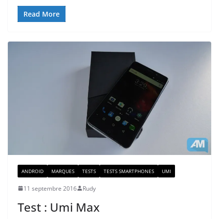
Read More
ANDROID
MARQUES
TESTS
TESTS SMARTPHONES
UMI
11 septembre 2016
Rudy
Test : Umi Max