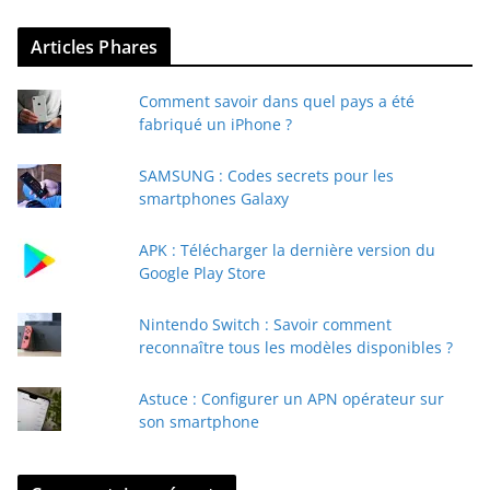
v
Articles Phares
o
t
Comment savoir dans quel pays a été
r
fabriqué un iPhone ?
e
e
SAMSUNG : Codes secrets pour les
-
smartphones Galaxy
m
a
APK : Télécharger la dernière version du
i
Google Play Store
l
Nintendo Switch : Savoir comment
reconnaître tous les modèles disponibles ?
Astuce : Configurer un APN opérateur sur
son smartphone