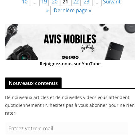
10
…
19
20
21
22
23
…
Suivant
»
Dernière page »
Rejoignez-nous sur YouTube
Nouveaux contenus
De nouveaux articles et de nouvelles vidéos vous attendent
quotidiennement ! N'hésitez pas à vous abonner pour ne rien
rater.
E
n