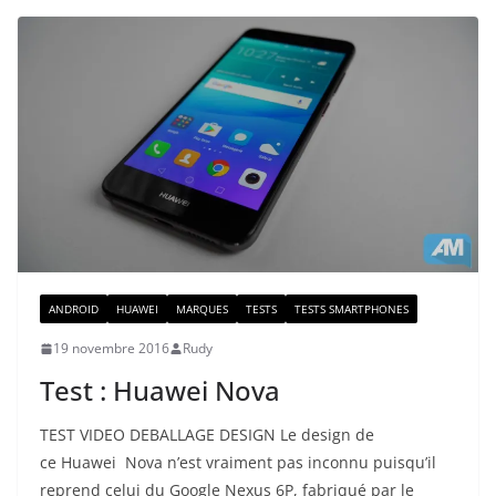
ANDROID
HUAWEI
MARQUES
TESTS
TESTS SMARTPHONES
19 novembre 2016
Rudy
Test : Huawei Nova
TEST VIDEO DEBALLAGE DESIGN Le design de
ce Huawei Nova n’est vraiment pas inconnu puisqu’il
reprend celui du Google Nexus 6P, fabriqué par le