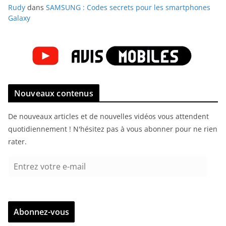
Rudy
dans
SAMSUNG : Codes secrets pour les smartphones
Galaxy
Nouveaux contenus
De nouveaux articles et de nouvelles vidéos vous attendent
quotidiennement ! N'hésitez pas à vous abonner pour ne rien
rater.
E
n
t
r
Abonnez-vous
e
z