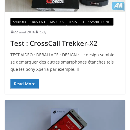
ANDROID
CROSSCALL
MARQUES
TESTS
TESTS SMARTPHONES
22 août 2016
Rudy
Test : CrossCall Trekker-X2
TEST VIDEO : DEBALLAGE : DESIGN : Le design semble
se démarquer des autres smartphones étanches tels
que les Sony Xperia par exemple. Il
Read More