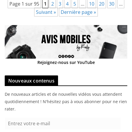
Page 1 sur 95
1
2
3
4
5
…
10
20
30
…
Suivant »
Dernière page »
Rejoignez-nous sur YouTube
Nouveaux contenus
De nouveaux articles et de nouvelles vidéos vous attendent
quotidiennement ! N'hésitez pas à vous abonner pour ne rien
rater.
E
n