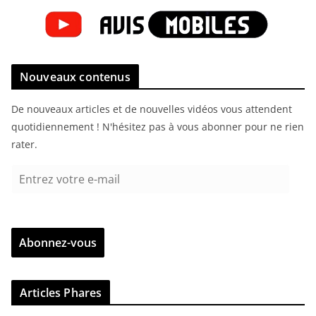
Nouveaux contenus
De nouveaux articles et de nouvelles vidéos vous attendent
quotidiennement ! N'hésitez pas à vous abonner pour ne rien
rater.
E
n
t
r
Abonnez-vous
e
z
v
Articles Phares
o
t