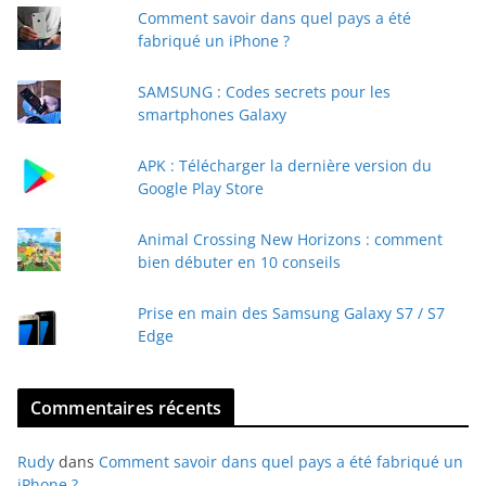
Comment savoir dans quel pays a été
r
fabriqué un iPhone ?
e
e
SAMSUNG : Codes secrets pour les
-
smartphones Galaxy
m
a
APK : Télécharger la dernière version du
i
Google Play Store
l
Animal Crossing New Horizons : comment
bien débuter en 10 conseils
Prise en main des Samsung Galaxy S7 / S7
Edge
Commentaires récents
Rudy
dans
Comment savoir dans quel pays a été fabriqué un
iPhone ?