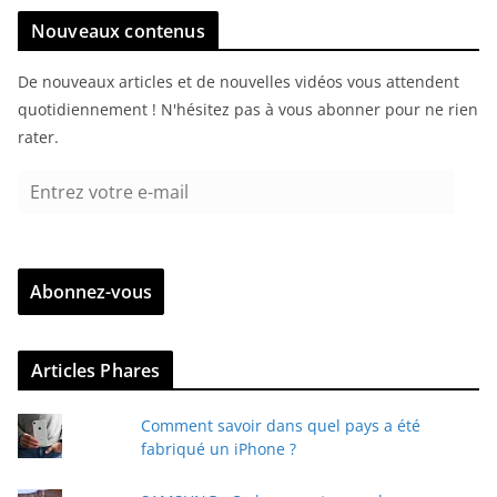
Nouveaux contenus
De nouveaux articles et de nouvelles vidéos vous attendent
quotidiennement ! N'hésitez pas à vous abonner pour ne rien
rater.
E
n
t
r
Abonnez-vous
e
z
v
Articles Phares
o
t
Comment savoir dans quel pays a été
r
fabriqué un iPhone ?
e
e