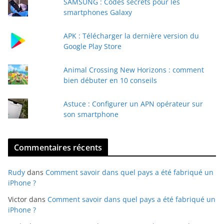
SAMSUNG : Codes secrets pour les
-
smartphones Galaxy
m
a
APK : Télécharger la dernière version du
i
Google Play Store
l
Animal Crossing New Horizons : comment
bien débuter en 10 conseils
Astuce : Configurer un APN opérateur sur
son smartphone
Commentaires récents
Rudy
dans
Comment savoir dans quel pays a été fabriqué un
iPhone ?
Victor
dans
Comment savoir dans quel pays a été fabriqué un
iPhone ?