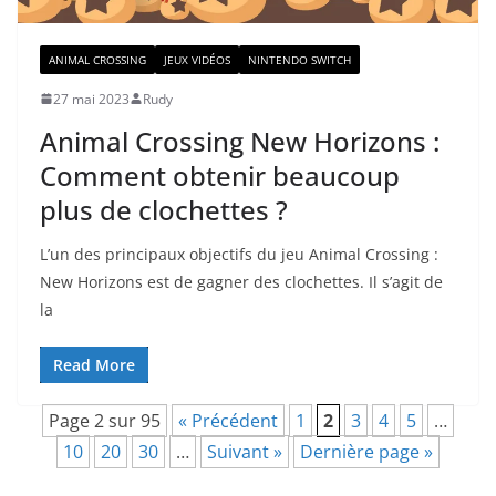
ANIMAL CROSSING
JEUX VIDÉOS
NINTENDO SWITCH
27 mai 2023
Rudy
Animal Crossing New Horizons :
Comment obtenir beaucoup
plus de clochettes ?
L’un des principaux objectifs du jeu Animal Crossing :
New Horizons est de gagner des clochettes. Il s’agit de
la
Read More
Page 2 sur 95
« Précédent
1
2
3
4
5
…
10
20
30
…
Suivant »
Dernière page »