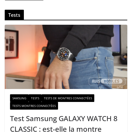
z
v
Tests
o
t
r
e
e
-
m
a
i
l
SAMSUNG
TESTS
TESTS DE MONTRES CONNECTÉES
TESTS MONTRES CONNECTÉES
Test Samsung GALAXY WATCH 8
CLASSIC : est-elle la montre