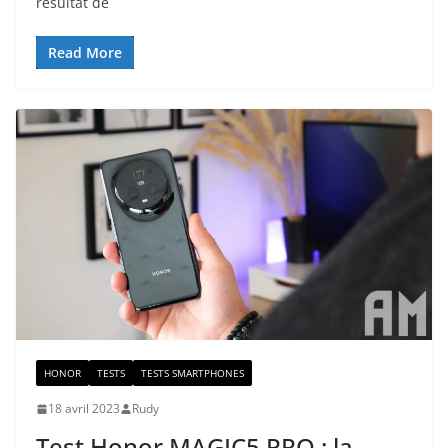
résultat de
Read More
HONOR
TESTS
TESTS SMARTPHONES
18 avril 2023
Rudy
Test Honor MAGIC5 PRO : la