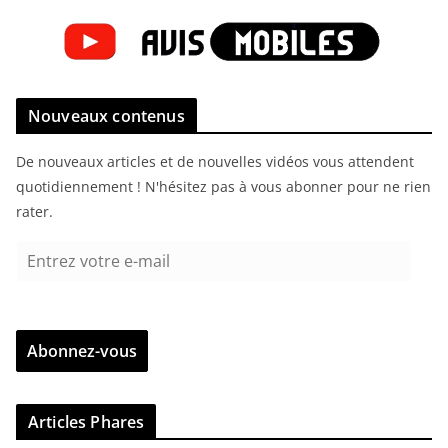
Nouveaux contenus
De nouveaux articles et de nouvelles vidéos vous attendent
quotidiennement ! N'hésitez pas à vous abonner pour ne rien
rater.
E
n
t
r
Abonnez-vous
e
z
v
Articles Phares
o