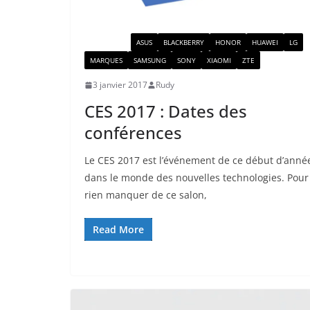
ACTUALITÉ
ASUS
BLACKBERRY
HONOR
HUAWEI
LG
MARQUES
SAMSUNG
SONY
XIAOMI
ZTE
3 janvier 2017
Rudy
CES 2017 : Dates des
conférences
Le CES 2017 est l’événement de ce début d’anné
dans le monde des nouvelles technologies. Pour
rien manquer de ce salon,
Read More