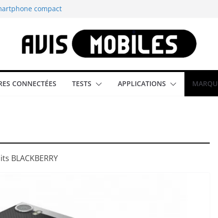
smartphone compact
est-elle la
aître tous les
able rétrogaming
ES CONNECTÉES
TESTS
APPLICATIONS
MARQU
illeur smartphone
duits BLACKBERRY