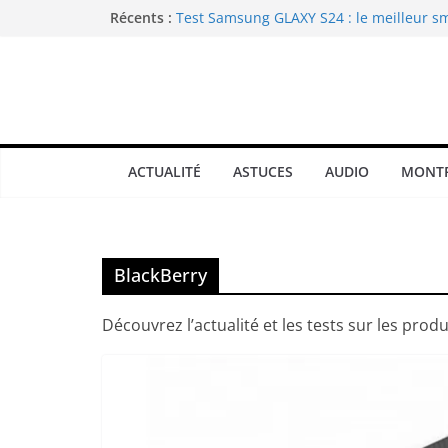
Passer
Récents :
Test Samsung GLAXY S24 : le meilleur 
du moment
au
Test Samsung GALAXY WATCH 8 CLASSIC : 
contenu
montre connectée Android ultime ?
Nintendo Switch : Savoir comment reconn
modèles disponibles ?
Test Anbernic RG557 : une console port
qui est incontournable
ACTUALITÉ
ASTUCES
AUDIO
MONTR
Test Samsung GALAXY S24 ULTRA : le me
du moment
BlackBerry
Découvrez l’actualité et les tests sur les pro