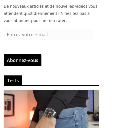
De nouveaux articles et de nouvelles vidéos vous
attendent quotidiennement ! N'hésitez pas à
vous abonner pour ne rien rater.
E
n
t
r
Abonnez-vous
e
z
v
Tests
o
t
r
e
e
-
m