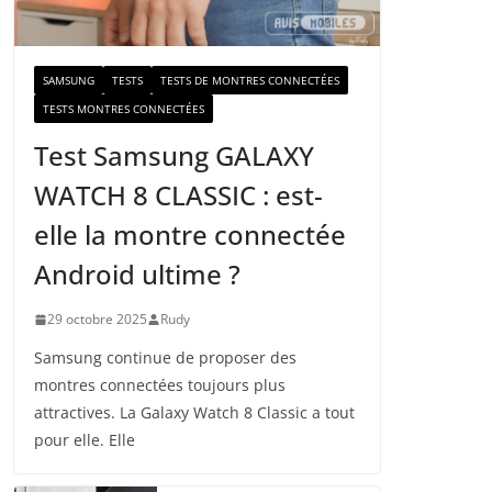
a
i
l
SAMSUNG
TESTS
TESTS DE MONTRES CONNECTÉES
TESTS MONTRES CONNECTÉES
Test Samsung GALAXY
WATCH 8 CLASSIC : est-
elle la montre connectée
Android ultime ?
29 octobre 2025
Rudy
Samsung continue de proposer des
montres connectées toujours plus
attractives. La Galaxy Watch 8 Classic a tout
pour elle. Elle