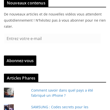
Nouveaux contenus
De nouveaux articles et de nouvelles vidéos vous attendent
quotidiennement ! N'hésitez pas à vous abonner pour ne rien
rater.
E
n
t
r
Abonnez-vous
e
z
v
Articles Phares
o
t
Comment savoir dans quel pays a été
r
fabriqué un iPhone ?
e
e
SAMSUNG : Codes secrets pour les
-