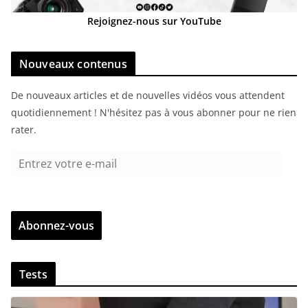
Rejoignez-nous sur YouTube
Nouveaux contenus
De nouveaux articles et de nouvelles vidéos vous attendent
quotidiennement ! N'hésitez pas à vous abonner pour ne rien
rater.
E
n
t
r
Abonnez-vous
e
z
v
Tests
o
t