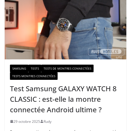
r
e
e
-
m
a
i
l
SAMSUNG
TESTS
TESTS DE MONTRES CONNECTÉES
TESTS MONTRES CONNECTÉES
Test Samsung GALAXY WATCH 8
CLASSIC : est-elle la montre
connectée Android ultime ?
29 octobre 2025
Rudy