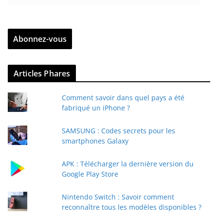
n
t
r
Abonnez-vous
e
z
v
Articles Phares
o
t
Comment savoir dans quel pays a été
r
fabriqué un iPhone ?
e
e
SAMSUNG : Codes secrets pour les
-
smartphones Galaxy
m
a
APK : Télécharger la dernière version du
i
Google Play Store
l
Nintendo Switch : Savoir comment
reconnaître tous les modèles disponibles ?