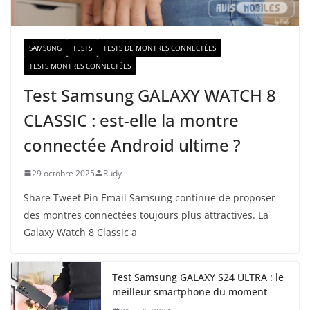
l
SAMSUNG
TESTS
TESTS DE MONTRES CONNECTÉES
TESTS MONTRES CONNECTÉES
Test Samsung GALAXY WATCH 8
CLASSIC : est-elle la montre
connectée Android ultime ?
29 octobre 2025
Rudy
Share Tweet Pin Email Samsung continue de proposer
des montres connectées toujours plus attractives. La
Galaxy Watch 8 Classic a
Test Samsung GALAXY S24 ULTRA : le
meilleur smartphone du moment