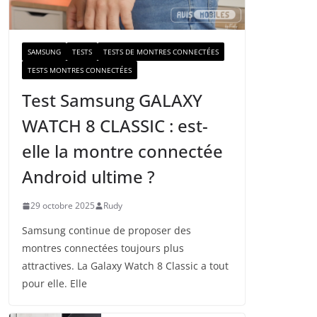
a
i
l
SAMSUNG
TESTS
TESTS DE MONTRES CONNECTÉES
TESTS MONTRES CONNECTÉES
Test Samsung GALAXY
WATCH 8 CLASSIC : est-
elle la montre connectée
Android ultime ?
29 octobre 2025
Rudy
Samsung continue de proposer des
montres connectées toujours plus
attractives. La Galaxy Watch 8 Classic a tout
pour elle. Elle