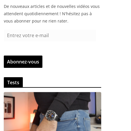
De nouveaux articles et de nouvelles vidéos vous
attendent quotidiennement ! N'hésitez pas à
vous abonner pour ne rien rater.
E
n
t
r
Abonnez-vous
e
z
v
Tests
o
t
r
e
e
-
m