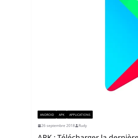
ANDROID
APK
APPLICATIONS
26 septembre 2018
Rudy
APK : Télécharger la dernièr