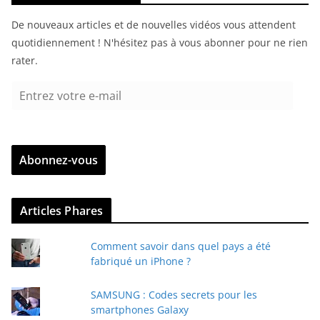
De nouveaux articles et de nouvelles vidéos vous attendent
quotidiennement ! N'hésitez pas à vous abonner pour ne rien
rater.
E
n
t
r
Abonnez-vous
e
z
v
Articles Phares
o
t
Comment savoir dans quel pays a été
r
fabriqué un iPhone ?
e
e
SAMSUNG : Codes secrets pour les
-
smartphones Galaxy