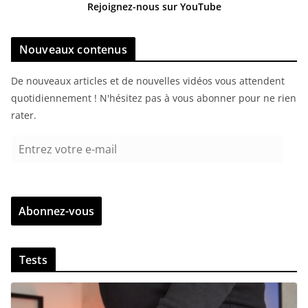
Rejoignez-nous sur YouTube
Nouveaux contenus
De nouveaux articles et de nouvelles vidéos vous attendent
quotidiennement ! N'hésitez pas à vous abonner pour ne rien
rater.
E
n
t
r
Abonnez-vous
e
z
v
Tests
o
t
r