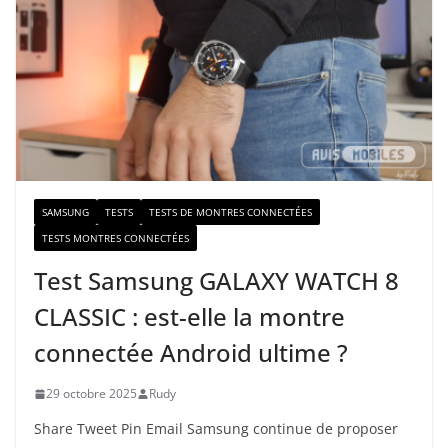
e
e
-
m
a
i
l
SAMSUNG
TESTS
TESTS DE MONTRES CONNECTÉES
TESTS MONTRES CONNECTÉES
Test Samsung GALAXY WATCH 8
CLASSIC : est-elle la montre
connectée Android ultime ?
29 octobre 2025
Rudy
Share Tweet Pin Email Samsung continue de proposer