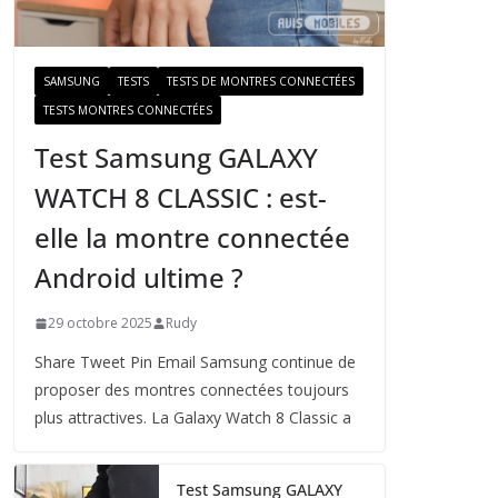
a
i
l
SAMSUNG
TESTS
TESTS DE MONTRES CONNECTÉES
TESTS MONTRES CONNECTÉES
Test Samsung GALAXY
WATCH 8 CLASSIC : est-
elle la montre connectée
Android ultime ?
29 octobre 2025
Rudy
Share Tweet Pin Email Samsung continue de
proposer des montres connectées toujours
plus attractives. La Galaxy Watch 8 Classic a
Test Samsung GALAXY