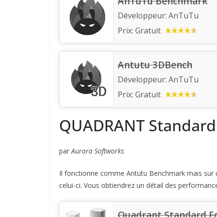
AnTuTu Benchmark
Développeur:
AnTuTu
Prix:
Gratuit
Antutu 3DBench
Développeur:
AnTuTu
Prix:
Gratuit
QUADRANT Standard 
par
Aurora Softworks
Il fonctionne comme Antutu Benchmark mais sur de
celui-ci. Vous obtiendrez un détail des performan
Quadrant Standard Ed