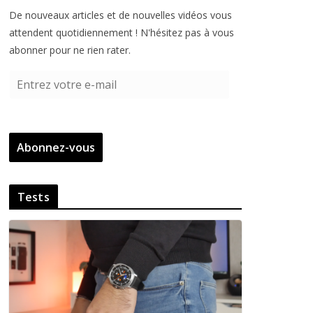
De nouveaux articles et de nouvelles vidéos vous
attendent quotidiennement ! N'hésitez pas à vous
abonner pour ne rien rater.
E
n
t
r
Abonnez-vous
e
z
v
Tests
o
t
r
e
e
-
m