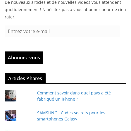
De nouveaux articles et de nouvelles vidéos vous attendent
quotidiennement ! N'hésitez pas à vous abonner pour ne rien
rater.
E
n
t
r
Abonnez-vous
e
z
v
Articles Phares
o
t
Comment savoir dans quel pays a été
r
fabriqué un iPhone ?
e
e
SAMSUNG : Codes secrets pour les
-
smartphones Galaxy
m
a