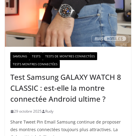
e
-
m
a
i
l
SAMSUNG
TESTS
TESTS DE MONTRES CONNECTÉES
TESTS MONTRES CONNECTÉES
Test Samsung GALAXY WATCH 8
CLASSIC : est-elle la montre
connectée Android ultime ?
29 octobre 2025
Rudy
Share Tweet Pin Email Samsung continue de proposer
des montres connectées toujours plus attractives. La