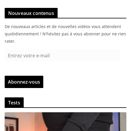
Nouveaux contenus
De nouveaux articles et de nouvelles vidéos vous attendent
quotidiennement ! N'hésitez pas à vous abonner pour ne rien
rater.
E
n
t
r
Abonnez-vous
e
z
v
Tests
o
t
r
e