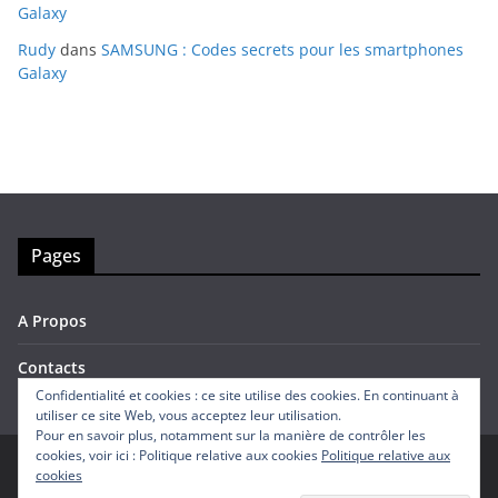
Galaxy
Rudy
dans
SAMSUNG : Codes secrets pour les smartphones
Galaxy
Pages
A Propos
Contacts
Confidentialité et cookies : ce site utilise des cookies. En continuant à
utiliser ce site Web, vous acceptez leur utilisation.
Pour en savoir plus, notamment sur la manière de contrôler les
cookies, voir ici : Politique relative aux cookies
Politique relative aux
cookies
Copyright © 2026
Avis Mobiles
. Tous droits réservés.