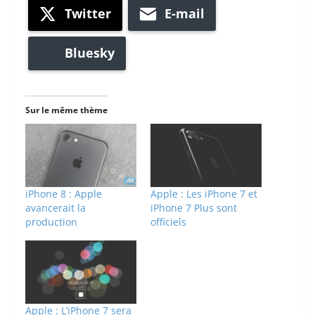
Twitter
E-mail
Bluesky
Sur le même thème
iPhone 8 : Apple
Apple : Les iPhone 7 et
avancerait la
iPhone 7 Plus sont
production
officiels
Apple : L’iPhone 7 sera