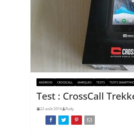
ANDROID
CROSSCALL
MARQUES
TESTS
TESTS SMARTPH
Test : CrossCall Trekk
22 août 2016
Rudy