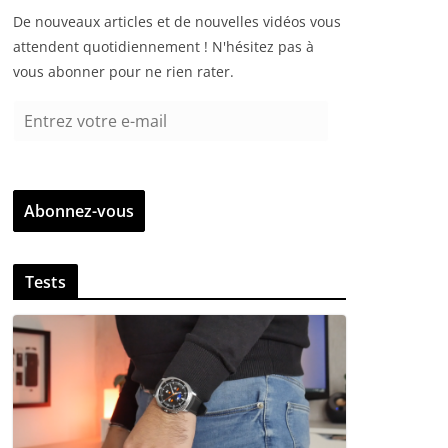
De nouveaux articles et de nouvelles vidéos vous
attendent quotidiennement ! N'hésitez pas à
vous abonner pour ne rien rater.
E
n
t
r
Abonnez-vous
e
z
v
Tests
o
t
r
e
e
-
m