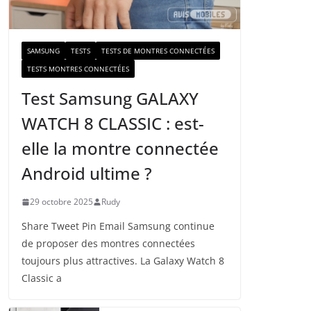
a
i
l
SAMSUNG
TESTS
TESTS DE MONTRES CONNECTÉES
TESTS MONTRES CONNECTÉES
Test Samsung GALAXY
WATCH 8 CLASSIC : est-
elle la montre connectée
Android ultime ?
29 octobre 2025
Rudy
Share Tweet Pin Email Samsung continue
de proposer des montres connectées
toujours plus attractives. La Galaxy Watch 8
Classic a