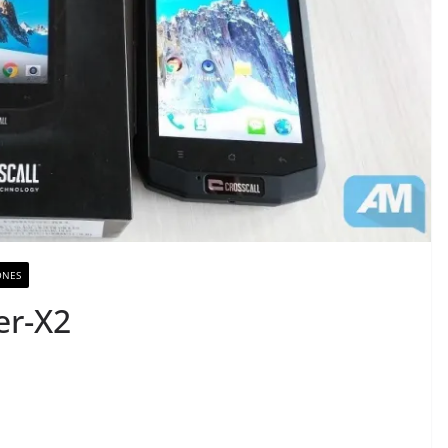
ONES
er-X2