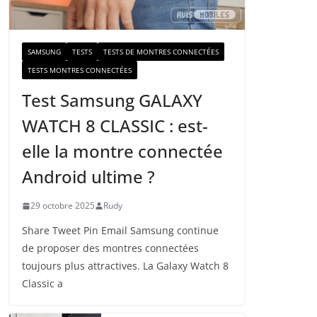
a
i
l
SAMSUNG
TESTS
TESTS DE MONTRES CONNECTÉES
TESTS MONTRES CONNECTÉES
Test Samsung GALAXY
WATCH 8 CLASSIC : est-
elle la montre connectée
Android ultime ?
29 octobre 2025
Rudy
Share Tweet Pin Email Samsung continue
de proposer des montres connectées
toujours plus attractives. La Galaxy Watch 8
Classic a