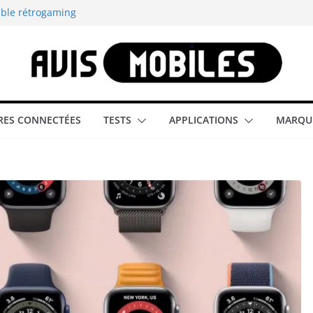
able rétrogaming
illeur smartphone
smartphone compact
est-elle la
ES CONNECTÉES
TESTS
APPLICATIONS
MARQU
aître tous les