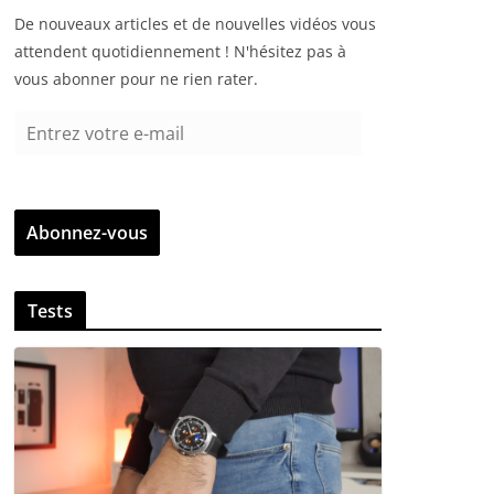
De nouveaux articles et de nouvelles vidéos vous
attendent quotidiennement ! N'hésitez pas à
vous abonner pour ne rien rater.
E
n
t
r
Abonnez-vous
e
z
v
Tests
o
t
r
e
e
-
m