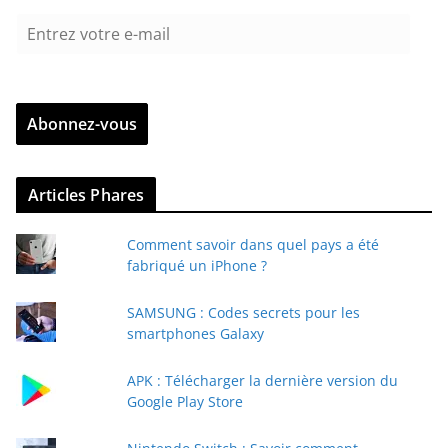
E
n
t
r
Abonnez-vous
e
z
v
Articles Phares
o
t
Comment savoir dans quel pays a été
r
fabriqué un iPhone ?
e
e
SAMSUNG : Codes secrets pour les
-
smartphones Galaxy
m
a
APK : Télécharger la dernière version du
i
Google Play Store
l