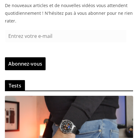
De nouveaux articles et de nouvelles vidéos vous attendent
quotidiennement ! N'hésitez pas à vous abonner pour ne rien
rater.
E
n
t
r
Abonnez-vous
e
z
v
Tests
o
t
r
e
e
-
m