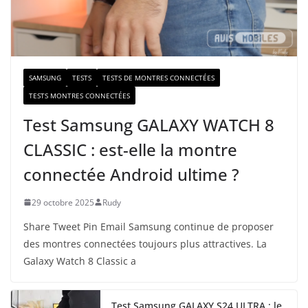
a
i
l
SAMSUNG
TESTS
TESTS DE MONTRES CONNECTÉES
TESTS MONTRES CONNECTÉES
Test Samsung GALAXY WATCH 8
CLASSIC : est-elle la montre
connectée Android ultime ?
29 octobre 2025
Rudy
Share Tweet Pin Email Samsung continue de proposer
des montres connectées toujours plus attractives. La
Galaxy Watch 8 Classic a
Test Samsung GALAXY S24 ULTRA : le