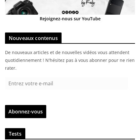
Rejoignez-nous sur YouTube
Nouveaux contenus
De nouveaux articles et de nouvelles vidéos vous attendent
quotidiennement ! N'hésitez pas à vous abonner pour ne rien
rater.
E
n
t
r
Abonnez-vous
e
z
v
Tests
o