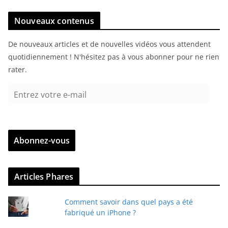
Nouveaux contenus
De nouveaux articles et de nouvelles vidéos vous attendent
quotidiennement ! N'hésitez pas à vous abonner pour ne rien
rater.
E
n
t
r
Abonnez-vous
e
z
v
Articles Phares
o
t
Comment savoir dans quel pays a été
r
fabriqué un iPhone ?
e