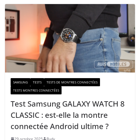
t
r
e
e
-
m
a
i
l
SAMSUNG
TESTS
TESTS DE MONTRES CONNECTÉES
TESTS MONTRES CONNECTÉES
Test Samsung GALAXY WATCH 8
CLASSIC : est-elle la montre
connectée Android ultime ?
29 octobre 2025
Rudy