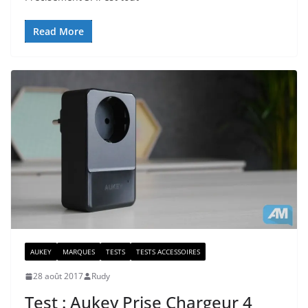
Read More
AUKEY
MARQUES
TESTS
TESTS ACCESSOIRES
28 août 2017
Rudy
Test : Aukey Prise Chargeur 4