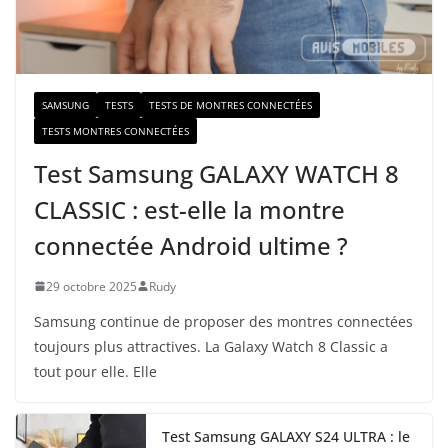
a
i
l
SAMSUNG
TESTS
TESTS DE MONTRES CONNECTÉES
TESTS MONTRES CONNECTÉES
Test Samsung GALAXY WATCH 8
CLASSIC : est-elle la montre
connectée Android ultime ?
29 octobre 2025
Rudy
Samsung continue de proposer des montres connectées
toujours plus attractives. La Galaxy Watch 8 Classic a
tout pour elle. Elle
Test Samsung GALAXY S24 ULTRA : le