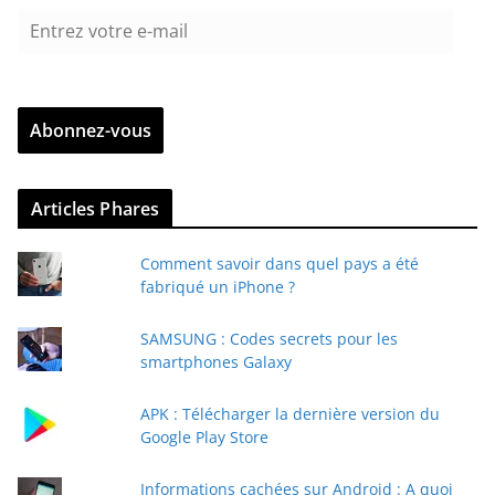
E
n
t
r
Abonnez-vous
e
z
v
Articles Phares
o
t
Comment savoir dans quel pays a été
r
fabriqué un iPhone ?
e
e
SAMSUNG : Codes secrets pour les
-
smartphones Galaxy
m
a
APK : Télécharger la dernière version du
i
Google Play Store
l
Informations cachées sur Android : A quoi