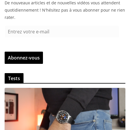
De nouveaux articles et de nouvelles vidéos vous attendent
quotidiennement ! N'hésitez pas à vous abonner pour ne rien
rater.
E
n
t
r
Abonnez-vous
e
z
v
Tests
o
t
r
e
e
-
m