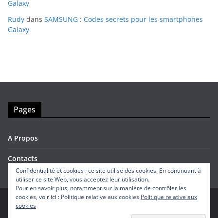
Galaxy
Rudy
dans
SAMSUNG : Codes secrets pour les smartphones
Galaxy
Pages
A Propos
Contacts
Confidentialité et cookies : ce site utilise des cookies. En continuant à
utiliser ce site Web, vous acceptez leur utilisation.
Pour en savoir plus, notamment sur la manière de contrôler les
cookies, voir ici : Politique relative aux cookies
Politique relative aux
cookies
Copyright © 2026
Avis Mobiles
. Tous droits réservés.