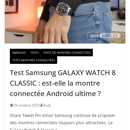
e
-
m
a
i
l
SAMSUNG
TESTS
TESTS DE MONTRES CONNECTÉES
TESTS MONTRES CONNECTÉES
Test Samsung GALAXY WATCH 8
CLASSIC : est-elle la montre
connectée Android ultime ?
29 octobre 2025
Rudy
Share Tweet Pin Email Samsung continue de proposer
des montres connectées toujours plus attractives. La
Galaxy Watch 8 Classic a