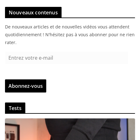
Nouveaux contenus
De nouveaux articles et de nouvelles vidéos vous attendent
quotidiennement ! N'hésitez pas à vous abonner pour ne rien
rater.
E
n
t
r
Abonnez-vous
e
z
v
Tests
o
t
r
e