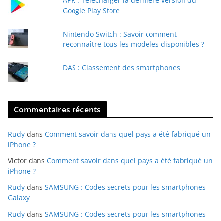
APK : Télécharger la dernière version du
i
Google Play Store
l
Nintendo Switch : Savoir comment
reconnaître tous les modèles disponibles ?
DAS : Classement des smartphones
Commentaires récents
Rudy
dans
Comment savoir dans quel pays a été fabriqué un
iPhone ?
Victor
dans
Comment savoir dans quel pays a été fabriqué un
iPhone ?
Rudy
dans
SAMSUNG : Codes secrets pour les smartphones
Galaxy
Rudy
dans
SAMSUNG : Codes secrets pour les smartphones