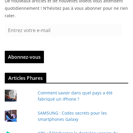
De nouveaux articles et de nouvelles vidéos vous attendent
quotidiennement ! N'hésitez pas à vous abonner pour ne rien
rater.
E
n
t
r
Abonnez-vous
e
z
v
Articles Phares
o
t
Comment savoir dans quel pays a été
r
fabriqué un iPhone ?
e
e
SAMSUNG : Codes secrets pour les
-
smartphones Galaxy
m
a