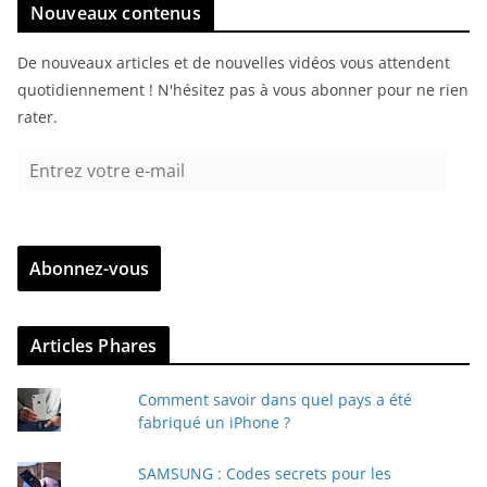
Nouveaux contenus
De nouveaux articles et de nouvelles vidéos vous attendent
quotidiennement ! N'hésitez pas à vous abonner pour ne rien
rater.
E
n
t
r
Abonnez-vous
e
z
v
Articles Phares
o
t
Comment savoir dans quel pays a été
r
fabriqué un iPhone ?
e
e
SAMSUNG : Codes secrets pour les
-