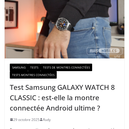
r
e
e
-
m
a
i
l
SAMSUNG
TESTS
TESTS DE MONTRES CONNECTÉES
TESTS MONTRES CONNECTÉES
Test Samsung GALAXY WATCH 8
CLASSIC : est-elle la montre
connectée Android ultime ?
29 octobre 2025
Rudy