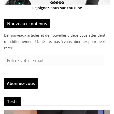
Rejoignez-nous sur YouTube
Nouveaux contenus
De nouveaux articles et de nouvelles vidéos vous attendent
quotidiennement ! N'hésitez pas à vous abonner pour ne rien
rater.
E
n
t
r
Abonnez-vous
e
z
v
Tests
o
t