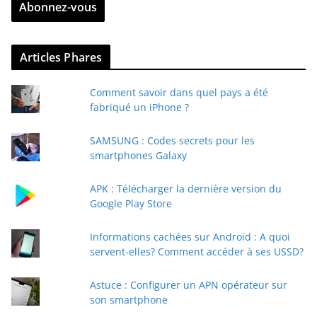
Abonnez-vous
e
z
v
Articles Phares
o
t
Comment savoir dans quel pays a été
r
fabriqué un iPhone ?
e
e
SAMSUNG : Codes secrets pour les
-
smartphones Galaxy
m
a
APK : Télécharger la dernière version du
i
Google Play Store
l
Informations cachées sur Android : A quoi
servent-elles? Comment accéder à ses USSD?
Astuce : Configurer un APN opérateur sur
son smartphone