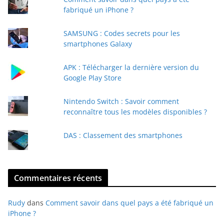
r
fabriqué un iPhone ?
e
e
SAMSUNG : Codes secrets pour les
-
smartphones Galaxy
m
a
APK : Télécharger la dernière version du
i
Google Play Store
l
Nintendo Switch : Savoir comment
reconnaître tous les modèles disponibles ?
DAS : Classement des smartphones
Commentaires récents
Rudy
dans
Comment savoir dans quel pays a été fabriqué un
iPhone ?