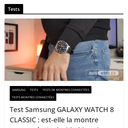
v
Tests
o
t
r
e
e
-
m
a
i
l
SAMSUNG
TESTS
TESTS DE MONTRES CONNECTÉES
TESTS MONTRES CONNECTÉES
Test Samsung GALAXY WATCH 8
CLASSIC : est-elle la montre