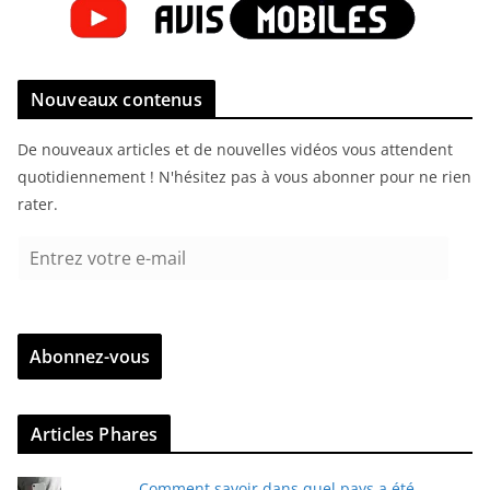
Nouveaux contenus
De nouveaux articles et de nouvelles vidéos vous attendent
quotidiennement ! N'hésitez pas à vous abonner pour ne rien
rater.
E
n
t
r
Abonnez-vous
e
z
v
Articles Phares
o
t
Comment savoir dans quel pays a été