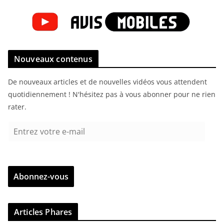
Nouveaux contenus
De nouveaux articles et de nouvelles vidéos vous attendent
quotidiennement ! N'hésitez pas à vous abonner pour ne rien
rater.
E
n
t
r
Abonnez-vous
e
z
v
Articles Phares
o