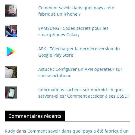
t
Comment savoir dans quel pays a été
r
fabriqué un iPhone ?
e
e
SAMSUNG : Codes secrets pour les
-
smartphones Galaxy
m
a
APK : Télécharger la dernière version du
i
Google Play Store
l
Astuce : Configurer un APN opérateur sur
son smartphone
Informations cachées sur Android : A quoi
servent-elles? Comment accéder à ses USSD?
Commentaires récents
Rudy
dans
Comment savoir dans quel pays a été fabriqué un