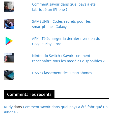
Comment savoir dans quel pays a été
r
fabriqué un iPhone ?
e
e
SAMSUNG : Codes secrets pour les
-
smartphones Galaxy
m
a
APK : Télécharger la dernière version du
i
Google Play Store
l
Nintendo Switch : Savoir comment
reconnaître tous les modèles disponibles ?
DAS : Classement des smartphones
Commentaires récents
Rudy
dans
Comment savoir dans quel pays a été fabriqué un
iPhone ?