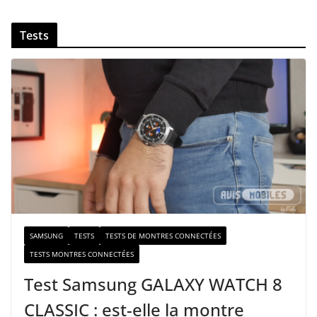
z
v
Tests
o
t
r
e
e
-
m
a
i
l
SAMSUNG
TESTS
TESTS DE MONTRES CONNECTÉES
TESTS MONTRES CONNECTÉES
Test Samsung GALAXY WATCH 8
CLASSIC : est-elle la montre