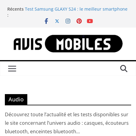
Passer
Récents
Test Samsung GLAXY S24 : le meilleur smartphone
au
:
compact du moment
contenu
Test Samsung GALAXY WATCH 8 CLASSIC : est-elle
la montre connectée Android ultime ?
Nintendo Switch : Savoir comment reconnaître
tous les modèles disponibles ?
Test Anbernic RG557 : une console portable
rétrogaming qui est incontournable
Test Samsung GALAXY S24 ULTRA : le meilleur
smartphone du moment
Audio
Découvrez toute l’actualité et les tests disponibles sur
le site concernant l’univers audio : casques, écouteurs
bluetooth, enceintes bluetooth…