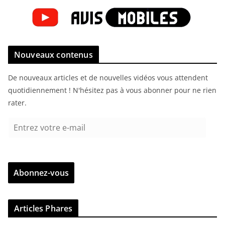
Nouveaux contenus
De nouveaux articles et de nouvelles vidéos vous attendent
quotidiennement ! N'hésitez pas à vous abonner pour ne rien
rater.
E
n
t
r
Abonnez-vous
e
z
v
Articles Phares
o
t