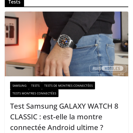
Tests
o
t
r
e
e
-
m
a
i
l
SAMSUNG
TESTS
TESTS DE MONTRES CONNECTÉES
TESTS MONTRES CONNECTÉES
Test Samsung GALAXY WATCH 8
CLASSIC : est-elle la montre
connectée Android ultime ?