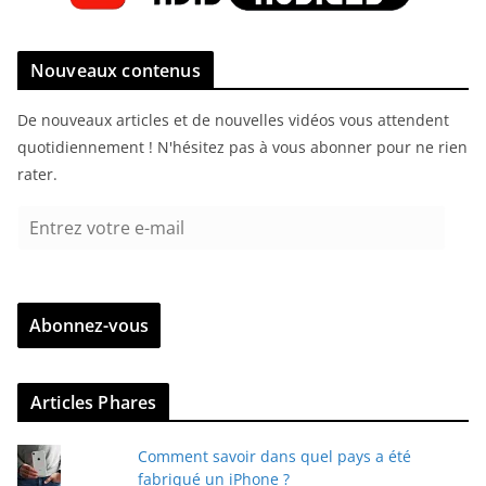
Nouveaux contenus
De nouveaux articles et de nouvelles vidéos vous attendent
quotidiennement ! N'hésitez pas à vous abonner pour ne rien
rater.
E
n
t
r
Abonnez-vous
e
z
v
Articles Phares
o
t
Comment savoir dans quel pays a été
r
fabriqué un iPhone ?