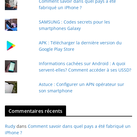
Comment savoir dans quel pays a été
r
fabriqué un iPhone ?
e
e
SAMSUNG : Codes secrets pour les
-
smartphones Galaxy
m
a
APK : Télécharger la dernière version du
i
Google Play Store
l
Informations cachées sur Android : A quoi
servent-elles? Comment accéder à ses USSD?
Astuce : Configurer un APN opérateur sur
son smartphone
Commentaires récents
Rudy
dans
Comment savoir dans quel pays a été fabriqué un
iPhone ?