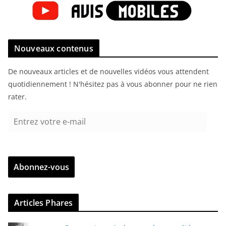
Nouveaux contenus
De nouveaux articles et de nouvelles vidéos vous attendent
quotidiennement ! N'hésitez pas à vous abonner pour ne rien
rater.
E
n
t
r
Abonnez-vous
e
z
v
Articles Phares
o
t