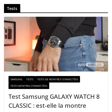
v
Tests
o
t
r
e
e
-
m
a
i
l
SAMSUNG
TESTS
TESTS DE MONTRES CONNECTÉES
TESTS MONTRES CONNECTÉES
Test Samsung GALAXY WATCH 8
CLASSIC : est-elle la montre