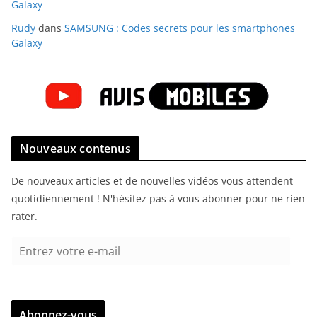
Galaxy
Rudy
dans
SAMSUNG : Codes secrets pour les smartphones
Galaxy
Nouveaux contenus
De nouveaux articles et de nouvelles vidéos vous attendent
quotidiennement ! N'hésitez pas à vous abonner pour ne rien
rater.
E
n
t
r
Abonnez-vous
e