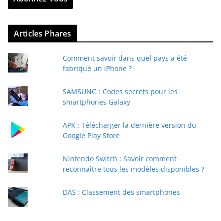
z
v
Articles Phares
o
t
Comment savoir dans quel pays a été
r
fabriqué un iPhone ?
e
e
SAMSUNG : Codes secrets pour les
-
smartphones Galaxy
m
a
APK : Télécharger la dernière version du
i
Google Play Store
l
Nintendo Switch : Savoir comment
reconnaître tous les modèles disponibles ?
DAS : Classement des smartphones