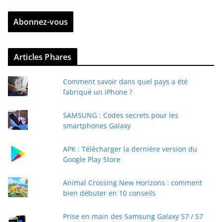
r
Abonnez-vous
e
z
v
Articles Phares
o
t
Comment savoir dans quel pays a été
r
fabriqué un iPhone ?
e
e
SAMSUNG : Codes secrets pour les
-
smartphones Galaxy
m
a
APK : Télécharger la dernière version du
i
Google Play Store
l
Animal Crossing New Horizons : comment
bien débuter en 10 conseils
Prise en main des Samsung Galaxy S7 / S7