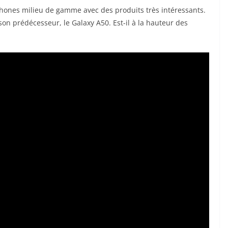
hones milieu de gamme avec des produits très intéressants.
 son prédécesseur, le Galaxy A50. Est-il à la hauteur des