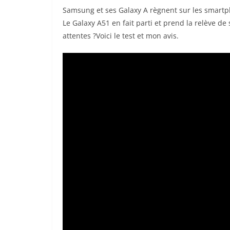
Samsung et ses Galaxy A règnent sur les smartp
Le Galaxy A51 en fait parti et prend la relève de
attentes ?Voici le test et mon avis.