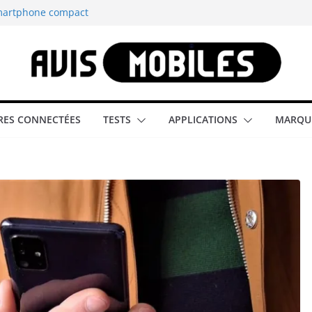
smartphone compact
est-elle la
aître tous les
able rétrogaming
ES CONNECTÉES
TESTS
APPLICATIONS
MARQU
illeur smartphone