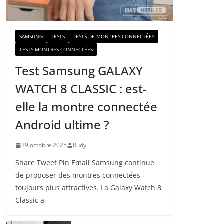
a
i
l
SAMSUNG
TESTS
TESTS DE MONTRES CONNECTÉES
TESTS MONTRES CONNECTÉES
Test Samsung GALAXY
WATCH 8 CLASSIC : est-
elle la montre connectée
Android ultime ?
29 octobre 2025
Rudy
Share Tweet Pin Email Samsung continue
de proposer des montres connectées
toujours plus attractives. La Galaxy Watch 8
Classic a