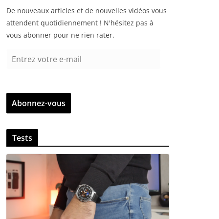
De nouveaux articles et de nouvelles vidéos vous
attendent quotidiennement ! N'hésitez pas à
vous abonner pour ne rien rater.
E
n
t
r
Abonnez-vous
e
z
v
Tests
o
t
r
e
e
-
m