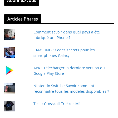
Abonnez-vous
e
z
v
Articles Phares
o
t
Comment savoir dans quel pays a été
r
fabriqué un iPhone ?
e
e
SAMSUNG : Codes secrets pour les
-
smartphones Galaxy
m
a
APK : Télécharger la dernière version du
i
Google Play Store
l
Nintendo Switch : Savoir comment
reconnaître tous les modèles disponibles ?
Test : Crosscall Trekker-M1