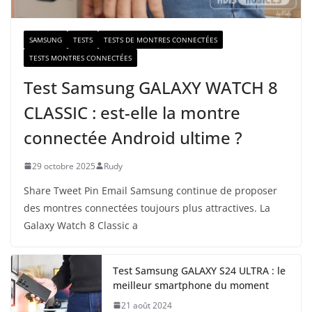
l
SAMSUNG
TESTS
TESTS DE MONTRES CONNECTÉES
TESTS MONTRES CONNECTÉES
Test Samsung GALAXY WATCH 8
CLASSIC : est-elle la montre
connectée Android ultime ?
29 octobre 2025
Rudy
Share Tweet Pin Email Samsung continue de proposer
des montres connectées toujours plus attractives. La
Galaxy Watch 8 Classic a
Test Samsung GALAXY S24 ULTRA : le
meilleur smartphone du moment
21 août 2024