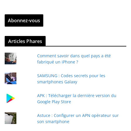
t
r
Abonnez-vous
e
z
v
Articles Phares
o
t
Comment savoir dans quel pays a été
r
fabriqué un iPhone ?
e
e
SAMSUNG : Codes secrets pour les
-
smartphones Galaxy
m
a
APK : Télécharger la dernière version du
i
Google Play Store
l
Astuce : Configurer un APN opérateur sur
son smartphone