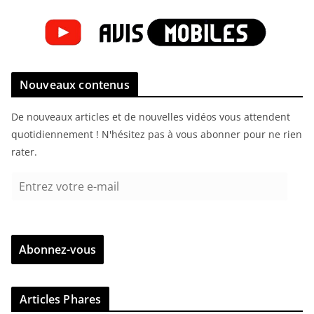
Nouveaux contenus
De nouveaux articles et de nouvelles vidéos vous attendent
quotidiennement ! N'hésitez pas à vous abonner pour ne rien
rater.
E
n
t
r
Abonnez-vous
e
z
v
Articles Phares
o