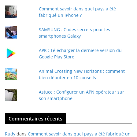
t
Comment savoir dans quel pays a été
r
fabriqué un iPhone ?
e
e
SAMSUNG : Codes secrets pour les
-
smartphones Galaxy
m
a
APK : Télécharger la dernière version du
i
Google Play Store
l
Animal Crossing New Horizons : comment
bien débuter en 10 conseils
Astuce : Configurer un APN opérateur sur
son smartphone
Commentaires récents
Rudy
dans
Comment savoir dans quel pays a été fabriqué un