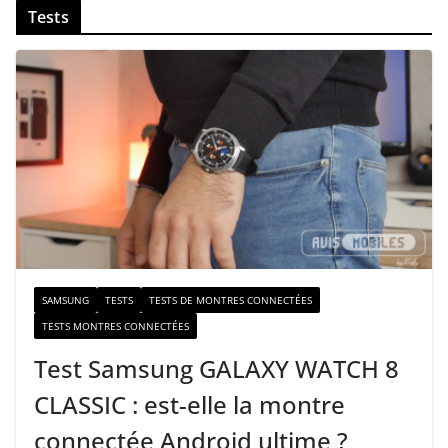
Tests
o
t
r
e
e
-
m
a
i
l
SAMSUNG
TESTS
TESTS DE MONTRES CONNECTÉES
TESTS MONTRES CONNECTÉES
Test Samsung GALAXY WATCH 8
CLASSIC : est-elle la montre
connectée Android ultime ?