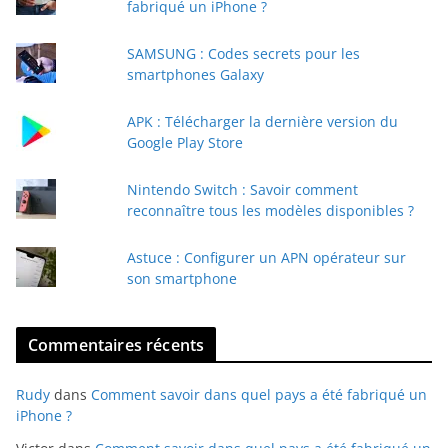
fabriqué un iPhone ?
e
e
SAMSUNG : Codes secrets pour les
-
smartphones Galaxy
m
a
APK : Télécharger la dernière version du
i
Google Play Store
l
Nintendo Switch : Savoir comment
reconnaître tous les modèles disponibles ?
Astuce : Configurer un APN opérateur sur
son smartphone
Commentaires récents
Rudy
dans
Comment savoir dans quel pays a été fabriqué un
iPhone ?