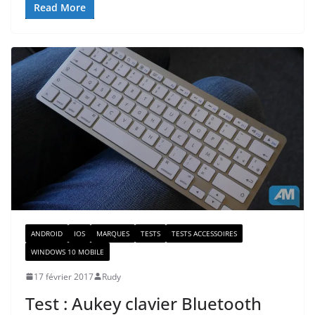
Read More
ANDROID
IOS
MARQUES
TESTS
TESTS ACCESSOIRES
WINDOWS 10 MOBILE
17 février 2017
Rudy
Test : Aukey clavier Bluetooth