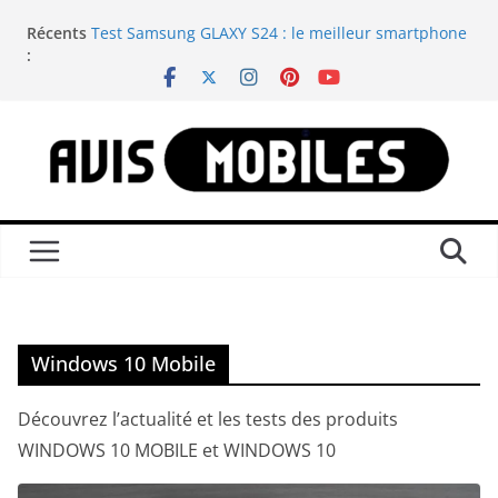
Passer
Récents
Test Samsung GLAXY S24 : le meilleur smartphone
au
:
compact du moment
contenu
Test Samsung GALAXY WATCH 8 CLASSIC : est-elle
la montre connectée Android ultime ?
Nintendo Switch : Savoir comment reconnaître
tous les modèles disponibles ?
Test Anbernic RG557 : une console portable
rétrogaming qui est incontournable
Test Samsung GALAXY S24 ULTRA : le meilleur
smartphone du moment
Windows 10 Mobile
Découvrez l’actualité et les tests des produits
WINDOWS 10 MOBILE et WINDOWS 10