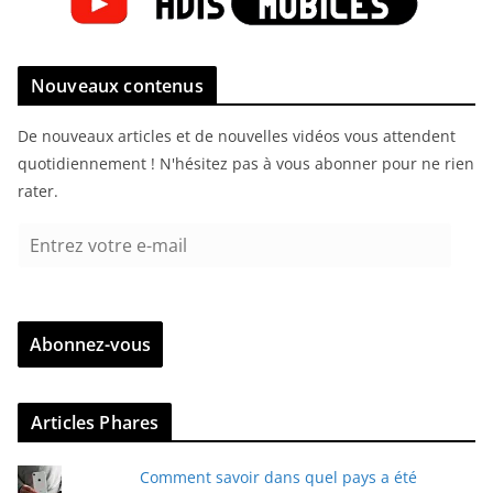
Nouveaux contenus
De nouveaux articles et de nouvelles vidéos vous attendent
quotidiennement ! N'hésitez pas à vous abonner pour ne rien
rater.
E
n
t
r
Abonnez-vous
e
z
v
Articles Phares
o
t
Comment savoir dans quel pays a été
r