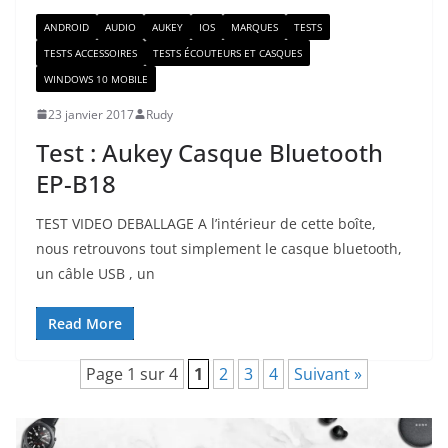
ANDROID
AUDIO
AUKEY
IOS
MARQUES
TESTS
TESTS ACCESSOIRES
TESTS ÉCOUTEURS ET CASQUES
WINDOWS 10 MOBILE
23 janvier 2017
Rudy
Test : Aukey Casque Bluetooth
EP-B18
TEST VIDEO DEBALLAGE A l’intérieur de cette boîte,
nous retrouvons tout simplement le casque bluetooth,
un câble USB , un
Read More
Page 1 sur 4
1
2
3
4
Suivant »