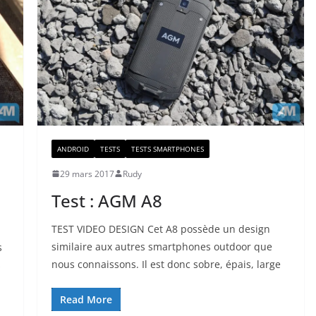
ANDROID
TESTS
TESTS SMARTPHONES
29 mars 2017
Rudy
Test : AGM A8
TEST VIDEO DESIGN Cet A8 possède un design
similaire aux autres smartphones outdoor que
s
nous connaissons. Il est donc sobre, épais, large
s
Read More