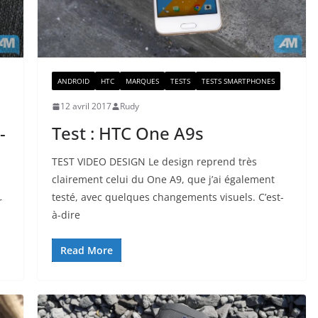
ANDROID
HTC
MARQUES
TESTS
TESTS SMARTPHONES
12 avril 2017
Rudy
-
Test : HTC One A9s
TEST VIDEO DESIGN Le design reprend très
clairement celui du One A9, que j’ai également
testé, avec quelques changements visuels. C’est-
r
à-dire
Read More