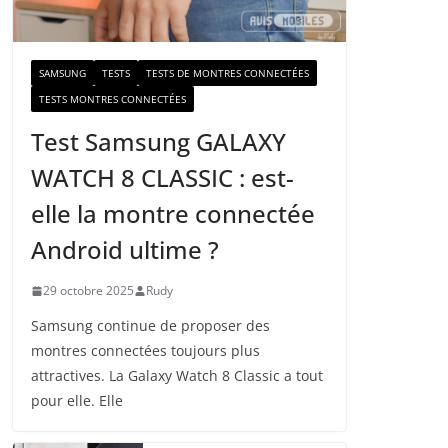
a
i
l
SAMSUNG
TESTS
TESTS DE MONTRES CONNECTÉES
TESTS MONTRES CONNECTÉES
Test Samsung GALAXY
WATCH 8 CLASSIC : est-
elle la montre connectée
Android ultime ?
29 octobre 2025
Rudy
Samsung continue de proposer des
montres connectées toujours plus
attractives. La Galaxy Watch 8 Classic a tout
pour elle. Elle