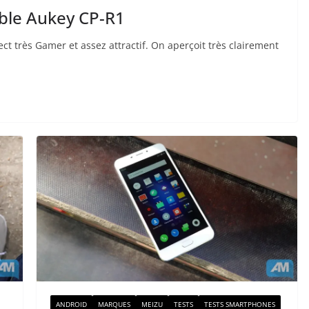
able Aukey CP-R1
t très Gamer et assez attractif. On aperçoit très clairement
ANDROID
MARQUES
MEIZU
TESTS
TESTS SMARTPHONES