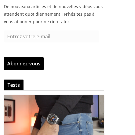
De nouveaux articles et de nouvelles vidéos vous
attendent quotidiennement ! N'hésitez pas à
vous abonner pour ne rien rater.
E
n
t
r
Abonnez-vous
e
z
v
Tests
o
t
r
e
e
-
m