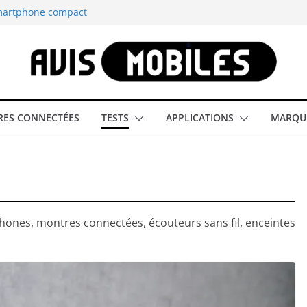
smartphone compact
est-elle la
aître tous les
able rétrogaming
ES CONNECTÉES
TESTS
APPLICATIONS
MARQU
illeur smartphone
phones, montres connectées, écouteurs sans fil, enceintes