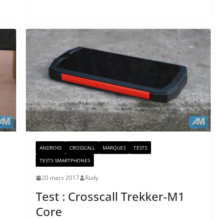
ANDROID
CROSSCALL
MARQUES
TESTS
TESTS SMARTPHONES
20 mars 2017
Rudy
Test : Crosscall Trekker-M1
Core