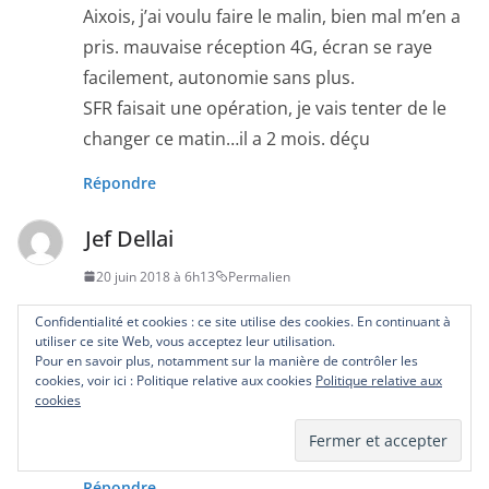
Aixois, j’ai voulu faire le malin, bien mal m’en a
pris. mauvaise réception 4G, écran se raye
facilement, autonomie sans plus.
SFR faisait une opération, je vais tenter de le
changer ce matin…il a 2 mois. déçu
Répondre
Jef Dellai
20 juin 2018 à 6h13
Permalien
Autonomie pas terrible, chauffe beaucoup,
Confidentialité et cookies : ce site utilise des cookies. En continuant à
utiliser ce site Web, vous acceptez leur utilisation.
réception 4G inexistante, écran se raye
Pour en savoir plus, notamment sur la manière de contrôler les
facilement. Brave imbécile aixois, j’ai donc
cookies, voir ici : Politique relative aux cookies
Politique relative aux
cookies
acheté aixois. Tant pis je vais réactiver mon
S…..G cassé. j’ai besoin d’une connexion fiable
Répondre