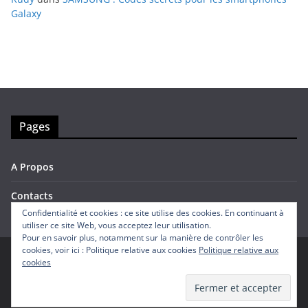
Galaxy
Pages
A Propos
Contacts
Confidentialité et cookies : ce site utilise des cookies. En continuant à
utiliser ce site Web, vous acceptez leur utilisation.
Pour en savoir plus, notamment sur la manière de contrôler les
cookies, voir ici : Politique relative aux cookies
Politique relative aux
cookies
Copyright © 2026
Avis Mobiles
. Tous droits réservés.
Theme
ColorMag
par ThemeGrill. Propulsé par
WordPress
.