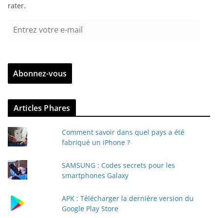
rater.
E
n
t
r
Abonnez-vous
e
z
v
Articles Phares
o
t
Comment savoir dans quel pays a été
r
fabriqué un iPhone ?
e
e
SAMSUNG : Codes secrets pour les
-
smartphones Galaxy
m
a
APK : Télécharger la dernière version du
i
Google Play Store