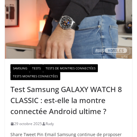
e
e
-
m
a
i
l
SAMSUNG
TESTS
TESTS DE MONTRES CONNECTÉES
TESTS MONTRES CONNECTÉES
Test Samsung GALAXY WATCH 8
CLASSIC : est-elle la montre
connectée Android ultime ?
29 octobre 2025
Rudy
Share Tweet Pin Email Samsung continue de proposer