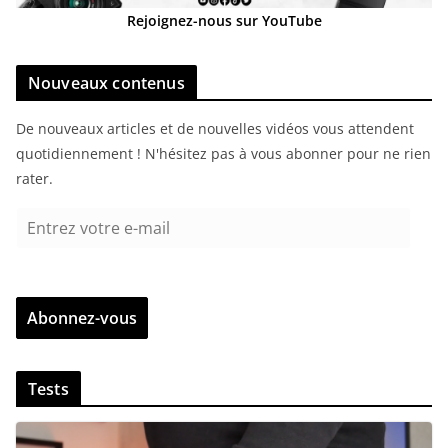
Rejoignez-nous sur YouTube
Nouveaux contenus
De nouveaux articles et de nouvelles vidéos vous attendent
quotidiennement ! N'hésitez pas à vous abonner pour ne rien
rater.
E
n
t
r
Abonnez-vous
e
z
v
Tests
o
t
r