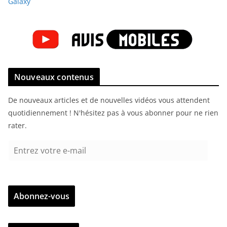
Galaxy
Nouveaux contenus
De nouveaux articles et de nouvelles vidéos vous attendent
quotidiennement ! N'hésitez pas à vous abonner pour ne rien
rater.
E
n
t
r
Abonnez-vous
e
z
v