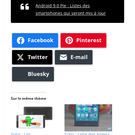
Android 9.0 Pie : Listes des
smartphones qui seront mis à jour
Facebook
Pinterest
Twitter
E-mail
Bluesky
Sur le même thème
Sony : Les
Sony : Liste des Xperia