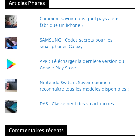
Articles Phares
o
t
Comment savoir dans quel pays a été
r
fabriqué un iPhone ?
e
e
SAMSUNG : Codes secrets pour les
-
smartphones Galaxy
m
a
APK : Télécharger la dernière version du
i
Google Play Store
l
Nintendo Switch : Savoir comment
reconnaître tous les modèles disponibles ?
DAS : Classement des smartphones
Commentaires récents