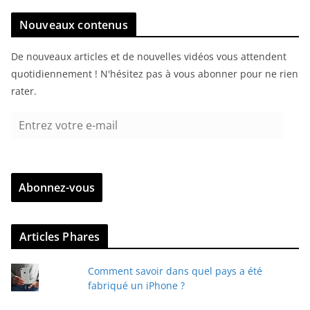
Nouveaux contenus
De nouveaux articles et de nouvelles vidéos vous attendent
quotidiennement ! N'hésitez pas à vous abonner pour ne rien
rater.
E
n
t
r
Abonnez-vous
e
z
v
Articles Phares
o
t
Comment savoir dans quel pays a été
r
fabriqué un iPhone ?
e
e