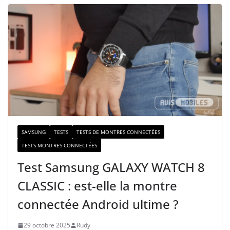
t
r
e
e
-
m
a
i
l
SAMSUNG
TESTS
TESTS DE MONTRES CONNECTÉES
TESTS MONTRES CONNECTÉES
Test Samsung GALAXY WATCH 8
CLASSIC : est-elle la montre
connectée Android ultime ?
29 octobre 2025
Rudy