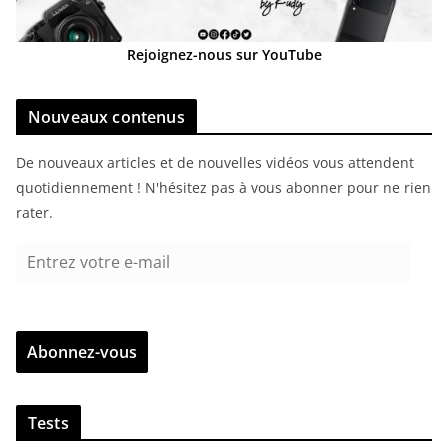
Rejoignez-nous sur YouTube
Nouveaux contenus
De nouveaux articles et de nouvelles vidéos vous attendent
quotidiennement ! N'hésitez pas à vous abonner pour ne rien
rater.
E
n
t
r
Abonnez-vous
e
z
v
Tests
o