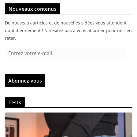
Nouveaux contenus
De nouveaux articles et de nouvelles vidéos vous attendent
quotidiennement ! N'hésitez pas à vous abonner pour ne rien
rater.
E
n
t
r
Abonnez-vous
e
z
v
Tests
o
t
r
e
e