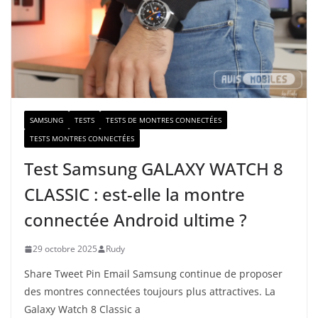
-
m
a
i
l
SAMSUNG
TESTS
TESTS DE MONTRES CONNECTÉES
TESTS MONTRES CONNECTÉES
Test Samsung GALAXY WATCH 8
CLASSIC : est-elle la montre
connectée Android ultime ?
29 octobre 2025
Rudy
Share Tweet Pin Email Samsung continue de proposer
des montres connectées toujours plus attractives. La
Galaxy Watch 8 Classic a