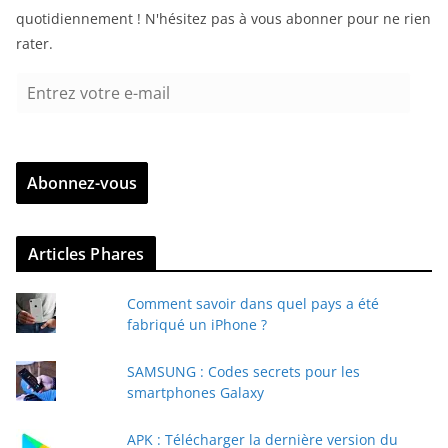
quotidiennement ! N'hésitez pas à vous abonner pour ne rien
rater.
E
n
t
r
Abonnez-vous
e
z
v
Articles Phares
o
t
Comment savoir dans quel pays a été
r
fabriqué un iPhone ?
e
e
SAMSUNG : Codes secrets pour les
-
smartphones Galaxy
m
a
APK : Télécharger la dernière version du