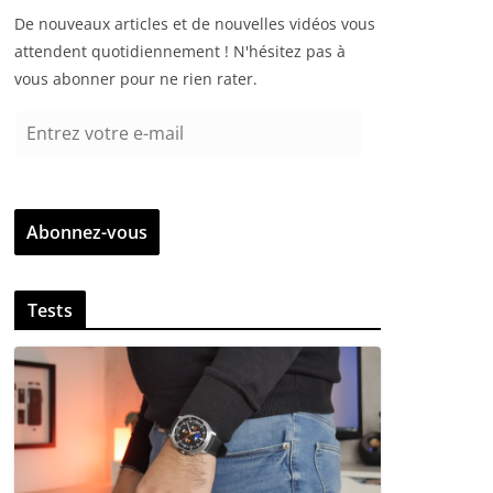
De nouveaux articles et de nouvelles vidéos vous
attendent quotidiennement ! N'hésitez pas à
vous abonner pour ne rien rater.
E
n
t
r
Abonnez-vous
e
z
v
Tests
o
t
r
e
e
-
m