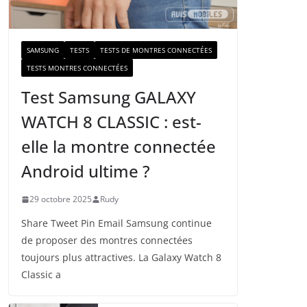
a
i
l
SAMSUNG
TESTS
TESTS DE MONTRES CONNECTÉES
TESTS MONTRES CONNECTÉES
Test Samsung GALAXY
WATCH 8 CLASSIC : est-
elle la montre connectée
Android ultime ?
29 octobre 2025
Rudy
Share Tweet Pin Email Samsung continue
de proposer des montres connectées
toujours plus attractives. La Galaxy Watch 8
Classic a