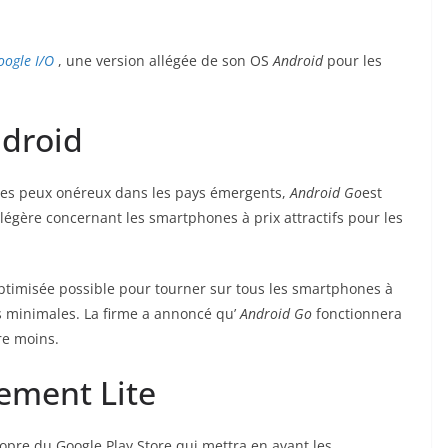
oogle I/O
, une version allégée de son OS
Android
pour les
ndroid
nes peux onéreux dans les pays émergents,
Android Go
est
 légère concernant les smartphones à prix attractifs pour les
 optimisée possible pour tourner sur tous les smartphones à
s minimales. La firme a annoncé qu’
Android Go
fonctionnera
e moins.
lement Lite
opre du Google Play Store qui mettra en avant les