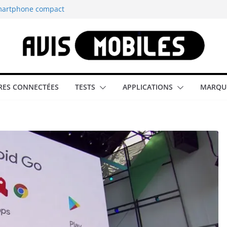
smartphone compact
est-elle la
aître tous les
able rétrogaming
ES CONNECTÉES
TESTS
APPLICATIONS
MARQU
illeur smartphone