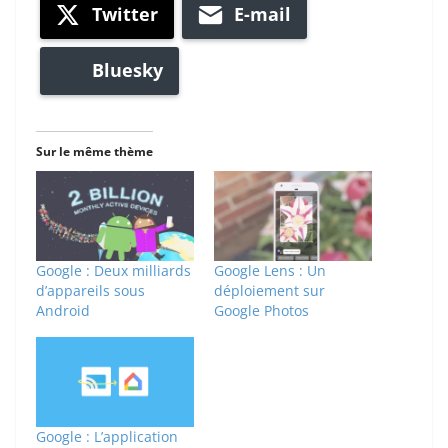
Twitter
E-mail
Bluesky
Sur le même thème
Google : Deux milliards
Google Lens : Un
d’appareils sous
déploiement sur
Android
Google Photos
Google : L’application