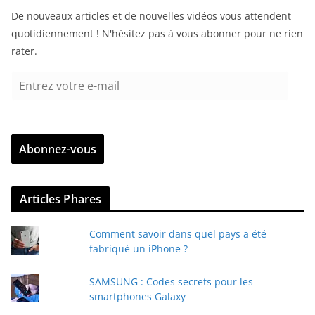
De nouveaux articles et de nouvelles vidéos vous attendent
quotidiennement ! N'hésitez pas à vous abonner pour ne rien
rater.
E
n
t
r
Abonnez-vous
e
z
v
Articles Phares
o
t
Comment savoir dans quel pays a été
r
fabriqué un iPhone ?
e
e
SAMSUNG : Codes secrets pour les
-
smartphones Galaxy
m