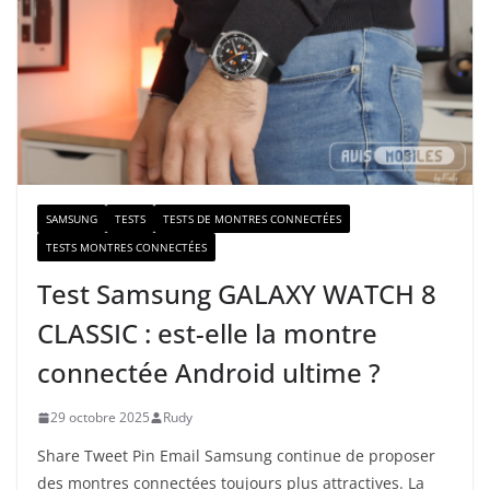
e
-
m
a
i
l
SAMSUNG
TESTS
TESTS DE MONTRES CONNECTÉES
TESTS MONTRES CONNECTÉES
Test Samsung GALAXY WATCH 8
CLASSIC : est-elle la montre
connectée Android ultime ?
29 octobre 2025
Rudy
Share Tweet Pin Email Samsung continue de proposer
des montres connectées toujours plus attractives. La