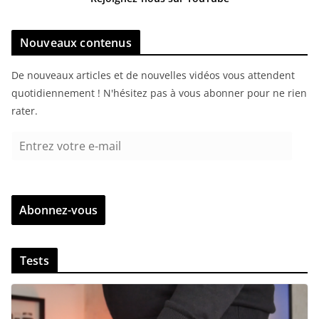
Nouveaux contenus
De nouveaux articles et de nouvelles vidéos vous attendent
quotidiennement ! N'hésitez pas à vous abonner pour ne rien
rater.
E
n
t
r
Abonnez-vous
e
z
v
Tests
o
t
r
e