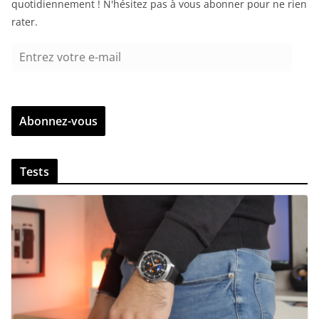
quotidiennement ! N'hésitez pas à vous abonner pour ne rien
rater.
E
n
t
r
Abonnez-vous
e
z
v
Tests
o
t
r
e
e
-
m
a
i