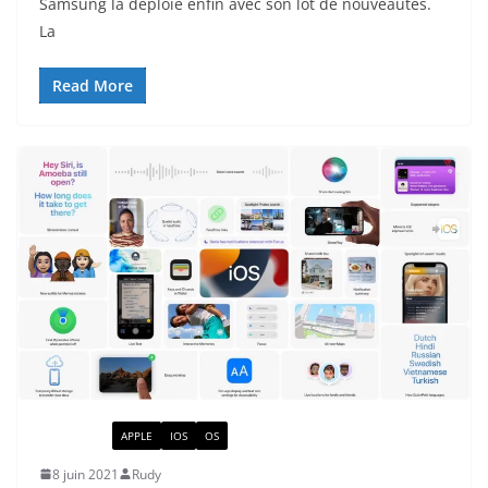
Samsung la déploie enfin avec son lot de nouveautés.
La
Read More
ACTUALITÉ
APPLE
IOS
OS
8 juin 2021
Rudy