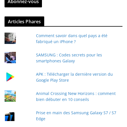
Abonnez-vous
e
z
v
Articles Phares
o
t
Comment savoir dans quel pays a été
r
fabriqué un iPhone ?
e
e
SAMSUNG : Codes secrets pour les
-
smartphones Galaxy
m
a
APK : Télécharger la dernière version du
i
Google Play Store
l
Animal Crossing New Horizons : comment
bien débuter en 10 conseils
Prise en main des Samsung Galaxy S7 / S7
Edge