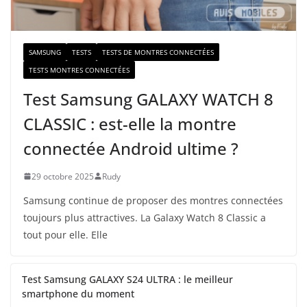
l
SAMSUNG
TESTS
TESTS DE MONTRES CONNECTÉES
TESTS MONTRES CONNECTÉES
Test Samsung GALAXY WATCH 8
CLASSIC : est-elle la montre
connectée Android ultime ?
29 octobre 2025
Rudy
Samsung continue de proposer des montres connectées
toujours plus attractives. La Galaxy Watch 8 Classic a
tout pour elle. Elle
Test Samsung GALAXY S24 ULTRA : le meilleur
smartphone du moment