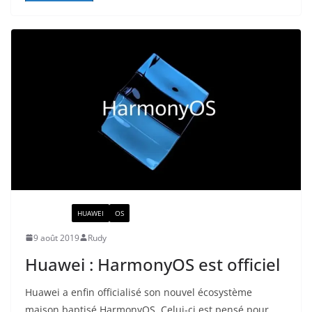
ACTUALITÉ
HUAWEI
OS
9 août 2019
Rudy
Huawei : HarmonyOS est officiel
Huawei a enfin officialisé son nouvel écosystème
maison baptisé HarmonyOS. Celui-ci est pensé pour