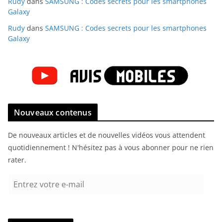
Rudy
dans
SAMSUNG : Codes secrets pour les smartphones
Galaxy
Rudy
dans
SAMSUNG : Codes secrets pour les smartphones
Galaxy
Nouveaux contenus
De nouveaux articles et de nouvelles vidéos vous attendent
quotidiennement ! N'hésitez pas à vous abonner pour ne rien
rater.
E
n
t
r