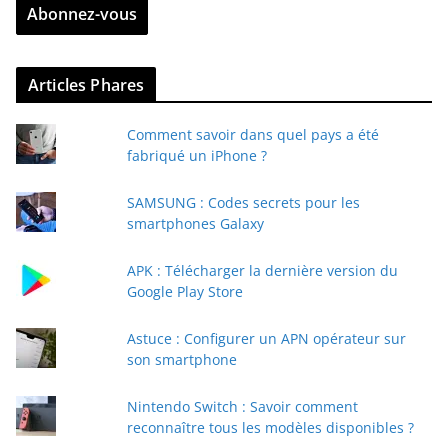
Abonnez-vous
e
z
v
Articles Phares
o
t
Comment savoir dans quel pays a été
r
fabriqué un iPhone ?
e
e
SAMSUNG : Codes secrets pour les
-
smartphones Galaxy
m
a
APK : Télécharger la dernière version du
i
Google Play Store
l
Astuce : Configurer un APN opérateur sur
son smartphone
Nintendo Switch : Savoir comment
reconnaître tous les modèles disponibles ?