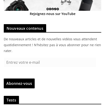
Rejoignez-nous sur YouTube
Nouveaux contenus
De nouveaux articles et de nouvelles vidéos vous attendent
quotidiennement ! N'hésitez pas à vous abonner pour ne rien
rater.
E
n
t
r
Abonnez-vous
e
z
v
Tests
o