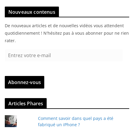
Nouveaux contenus
De nouveaux articles et de nouvelles vidéos vous attendent
quotidiennement ! N'hésitez pas à vous abonner pour ne rien
rater.
E
n
t
r
Abonnez-vous
e
z
v
Articles Phares
o
t
Comment savoir dans quel pays a été
r
fabriqué un iPhone ?
e