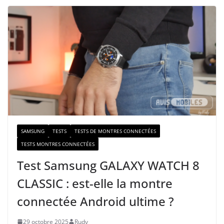
t
r
e
e
-
m
a
i
l
SAMSUNG
TESTS
TESTS DE MONTRES CONNECTÉES
TESTS MONTRES CONNECTÉES
Test Samsung GALAXY WATCH 8
CLASSIC : est-elle la montre
connectée Android ultime ?
29 octobre 2025
Rudy