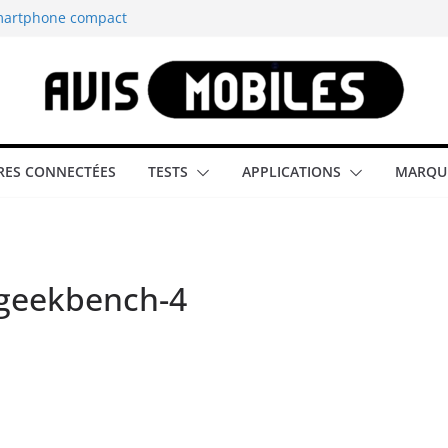
smartphone compact
est-elle la
aître tous les
able rétrogaming
ES CONNECTÉES
TESTS
APPLICATIONS
MARQU
illeur smartphone
s-geekbench-4