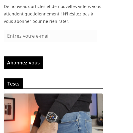
De nouveaux articles et de nouvelles vidéos vous
attendent quotidiennement ! N'hésitez pas à
vous abonner pour ne rien rater.
E
n
t
r
Abonnez-vous
e
z
v
Tests
o
t
r
e
e
-
m