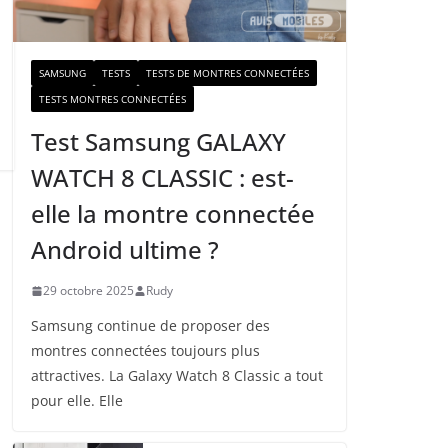
a
i
l
SAMSUNG
TESTS
TESTS DE MONTRES CONNECTÉES
TESTS MONTRES CONNECTÉES
Test Samsung GALAXY
WATCH 8 CLASSIC : est-
elle la montre connectée
Android ultime ?
29 octobre 2025
Rudy
Samsung continue de proposer des
montres connectées toujours plus
attractives. La Galaxy Watch 8 Classic a tout
pour elle. Elle