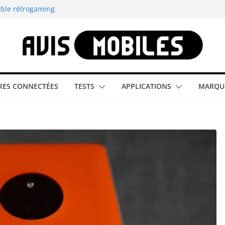
able rétrogaming
illeur smartphone
smartphone compact
est-elle la
ES CONNECTÉES
TESTS
APPLICATIONS
MARQU
aître tous les