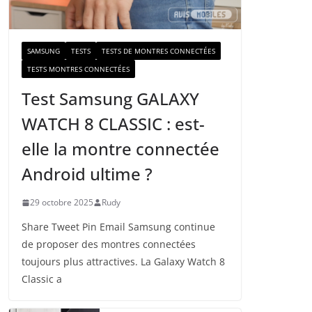
a
i
l
SAMSUNG
TESTS
TESTS DE MONTRES CONNECTÉES
TESTS MONTRES CONNECTÉES
Test Samsung GALAXY
WATCH 8 CLASSIC : est-
elle la montre connectée
Android ultime ?
29 octobre 2025
Rudy
Share Tweet Pin Email Samsung continue
de proposer des montres connectées
toujours plus attractives. La Galaxy Watch 8
Classic a