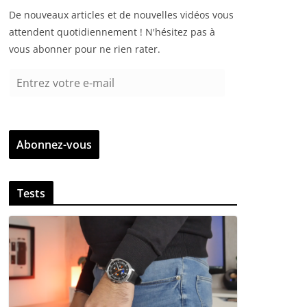
De nouveaux articles et de nouvelles vidéos vous
attendent quotidiennement ! N'hésitez pas à
vous abonner pour ne rien rater.
E
n
t
r
Abonnez-vous
e
z
v
Tests
o
t
r
e
e
-
m