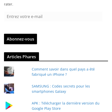
rater.
E
n
t
r
Abonnez-vous
e
z
v
Articles Phares
o
t
Comment savoir dans quel pays a été
r
fabriqué un iPhone ?
e
e
SAMSUNG : Codes secrets pour les
-
smartphones Galaxy
m
a
APK : Télécharger la dernière version du
i
Google Play Store