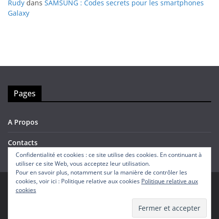
Rudy
dans
SAMSUNG : Codes secrets pour les smartphones
Galaxy
Pages
A Propos
Contacts
Confidentialité et cookies : ce site utilise des cookies. En continuant à
utiliser ce site Web, vous acceptez leur utilisation.
Pour en savoir plus, notamment sur la manière de contrôler les
cookies, voir ici : Politique relative aux cookies
Politique relative aux
cookies
Copyright © 2026
Avis Mobiles
. Tous droits réservés.
Theme
ColorMag
par ThemeGrill. Propulsé par
WordPress
.