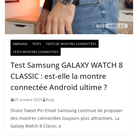
m
a
i
l
SAMSUNG
TESTS
TESTS DE MONTRES CONNECTÉES
TESTS MONTRES CONNECTÉES
Test Samsung GALAXY WATCH 8
CLASSIC : est-elle la montre
connectée Android ultime ?
29 octobre 2025
Rudy
Share Tweet Pin Email Samsung continue de proposer
des montres connectées toujours plus attractives. La
Galaxy Watch 8 Classic a