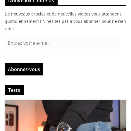
Nouveaux contenus
De nouveaux articles et de nouvelles vidéos vous attendent
quotidiennement ! N'hésitez pas à vous abonner pour ne rien
rater.
E
n
t
r
Abonnez-vous
e
z
v
Tests
o
t
r
e
e
-