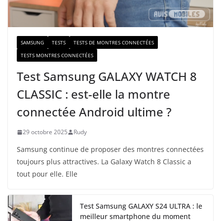
i
l
SAMSUNG
TESTS
TESTS DE MONTRES CONNECTÉES
TESTS MONTRES CONNECTÉES
Test Samsung GALAXY WATCH 8
CLASSIC : est-elle la montre
connectée Android ultime ?
29 octobre 2025
Rudy
Samsung continue de proposer des montres connectées
toujours plus attractives. La Galaxy Watch 8 Classic a
tout pour elle. Elle
Test Samsung GALAXY S24 ULTRA : le
meilleur smartphone du moment