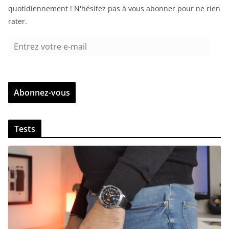
quotidiennement ! N'hésitez pas à vous abonner pour ne rien
rater.
E
n
t
r
Abonnez-vous
e
z
v
Tests
o
t
r
e
e
-
m
a