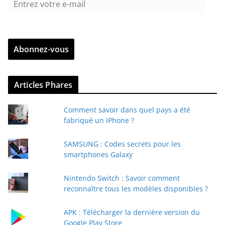
n
t
r
Abonnez-vous
e
z
v
Articles Phares
o
t
Comment savoir dans quel pays a été
r
fabriqué un iPhone ?
e
e
SAMSUNG : Codes secrets pour les
-
smartphones Galaxy
m
a
Nintendo Switch : Savoir comment
i
reconnaître tous les modèles disponibles ?
l
APK : Télécharger la dernière version du
Google Play Store