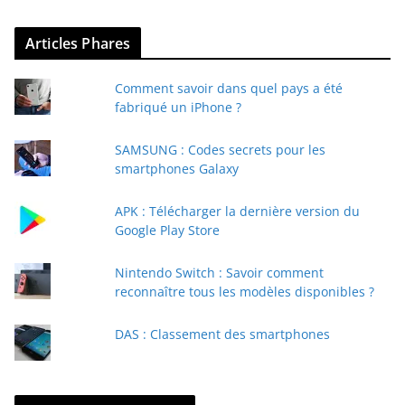
z
v
Articles Phares
o
t
Comment savoir dans quel pays a été
r
fabriqué un iPhone ?
e
e
SAMSUNG : Codes secrets pour les
-
smartphones Galaxy
m
a
APK : Télécharger la dernière version du
i
Google Play Store
l
Nintendo Switch : Savoir comment
reconnaître tous les modèles disponibles ?
DAS : Classement des smartphones