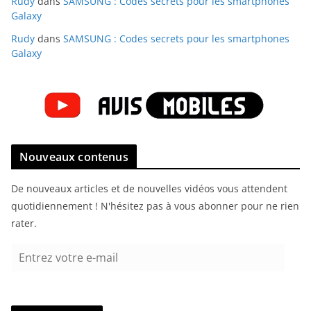
Rudy
dans
SAMSUNG : Codes secrets pour les smartphones
Galaxy
Rudy
dans
SAMSUNG : Codes secrets pour les smartphones
Galaxy
Nouveaux contenus
De nouveaux articles et de nouvelles vidéos vous attendent
quotidiennement ! N'hésitez pas à vous abonner pour ne rien
rater.
E
n
t
r