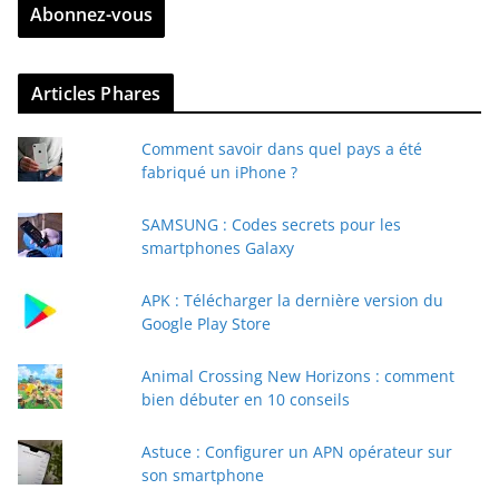
Abonnez-vous
e
z
v
Articles Phares
o
t
Comment savoir dans quel pays a été
r
fabriqué un iPhone ?
e
e
SAMSUNG : Codes secrets pour les
-
smartphones Galaxy
m
a
APK : Télécharger la dernière version du
i
Google Play Store
l
Animal Crossing New Horizons : comment
bien débuter en 10 conseils
Astuce : Configurer un APN opérateur sur
son smartphone