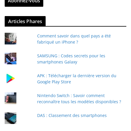
Abonnez-vous
e
z
v
Articles Phares
o
t
Comment savoir dans quel pays a été
r
fabriqué un iPhone ?
e
e
SAMSUNG : Codes secrets pour les
-
smartphones Galaxy
m
a
APK : Télécharger la dernière version du
i
Google Play Store
l
Nintendo Switch : Savoir comment
reconnaître tous les modèles disponibles ?
DAS : Classement des smartphones