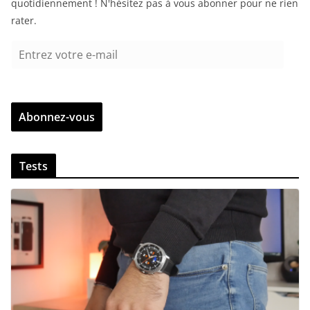
quotidiennement ! N'hésitez pas à vous abonner pour ne rien
rater.
E
n
t
r
Abonnez-vous
e
z
v
Tests
o
t
r
e
e
-
m
a
i